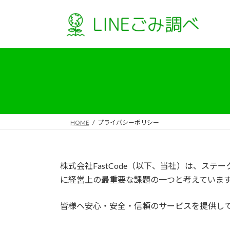
コ
ナ
ン
ビ
テ
ゲ
ン
ー
ツ
シ
へ
ョ
ス
ン
キ
に
ッ
移
プ
動
HOME
プライバシーポリシー
株式会社FastCode（以下、当社）は、
に経営上の最重要な課題の一つと考えていま
皆様へ安心・安全・信頼のサービスを提供し